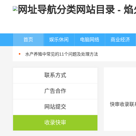
美国“尼米兹”号航母连摔两机，都是因为它？
首页
娱乐休闲
电脑网络
商业经济
梅雨季节南美白对虾养殖注意事项
水产养殖中常见的11个问题及处理方法
数据里看见发展 我国已初步建立水产种业体系
桂林市雁山区：“数字化”赋能 促水产养殖提质增效
联系方式
如何提高蠕动恒流泵的灌装精度
广告合作
蠕动泵软管常见的问题有哪些
河南一幼儿园凌晨起火，警方通报：未造成人员伤亡
快审收录联系
网站提交
朝鲜试射海对地战略巡航导弹
达成停火18天后战火再起 以总理下令袭击加沙
收录快审
美国“尼米兹”号航母连摔两机，都是因为它？