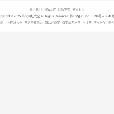
关于我们
网站合作
网站提交
快审收录
pyright © 2025 焰火网址大全 All Rights Reserved.
鄂ICP备2025130196号-2
XML
导航
DM网址大全
网站备案代办
网站代备案
备案域名出售
众才网
伍零导航
柒零