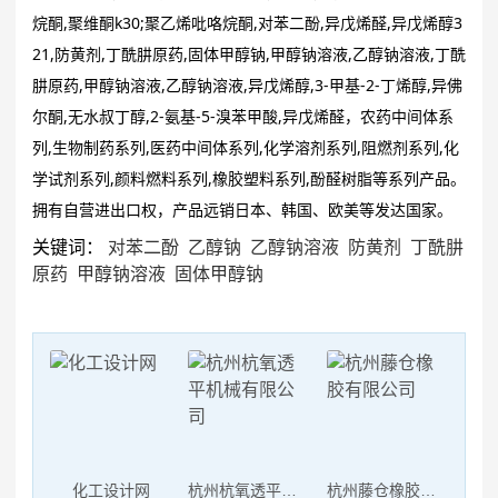
如何提高蠕动恒流泵的灌装精度
烷酮,聚维酮k30;聚乙烯吡咯烷酮,对苯二酚,异戊烯醛,异戊烯醇3
蠕动泵软管常见的问题有哪些
21,防黄剂,丁酰肼原药,固体甲醇钠,甲醇钠溶液,乙醇钠溶液,丁酰
河南一幼儿园凌晨起火，警方通报：未造成人员伤亡
肼原药,甲醇钠溶液,乙醇钠溶液,异戊烯醇,3-甲基-2-丁烯醇,异佛
朝鲜试射海对地战略巡航导弹
尔酮,无水叔丁醇,2-氨基-5-溴苯甲酸,异戊烯醛，农药中间体系
达成停火18天后战火再起 以总理下令袭击加沙
列,生物制药系列,医药中间体系列,化学溶剂系列,阻燃剂系列,化
美国“尼米兹”号航母连摔两机，都是因为它？
学试剂系列,颜料燃料系列,橡胶塑料系列,酚醛树脂等系列产品。
拥有自营进出口权，产品远销日本、韩国、欧美等发达国家。
关键词：
对苯二酚
乙醇钠
乙醇钠溶液
防黄剂
丁酰肼
原药
甲醇钠溶液
固体甲醇钠
化工设计网
杭州杭氧透平机械有限公司
杭州藤仓橡胶有限公司