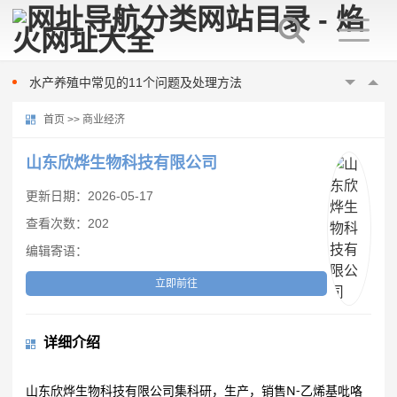
美国“尼米兹”号航母连摔两机，都是因为它？
梅雨季节南美白对虾养殖注意事项
水产养殖中常见的11个问题及处理方法
数据里看见发展 我国已初步建立水产种业体系
首页
>>
商业经济
桂林市雁山区：“数字化”赋能 促水产养殖提质增效
如何提高蠕动恒流泵的灌装精度
山东欣烨生物科技有限公司
蠕动泵软管常见的问题有哪些
更新日期：2026-05-17
河南一幼儿园凌晨起火，警方通报：未造成人员伤亡
查看次数：202
朝鲜试射海对地战略巡航导弹
编辑寄语：
达成停火18天后战火再起 以总理下令袭击加沙
美国“尼米兹”号航母连摔两机，都是因为它？
立即前往
梅雨季节南美白对虾养殖注意事项
水产养殖中常见的11个问题及处理方法
详细介绍
数据里看见发展 我国已初步建立水产种业体系
桂林市雁山区：“数字化”赋能 促水产养殖提质增效
山东欣烨生物科技有限公司集科研，生产，销售N-乙烯基吡咯