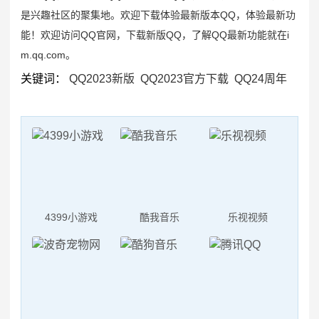
如何提高蠕动恒流泵的灌装精度
是兴趣社区的聚集地。欢迎下载体验最新版本QQ，体验最新功
蠕动泵软管常见的问题有哪些
能！欢迎访问QQ官网，下载新版QQ，了解QQ最新功能就在i
河南一幼儿园凌晨起火，警方通报：未造成人员伤亡
m.qq.com。
朝鲜试射海对地战略巡航导弹
关键词：
QQ2023新版
QQ2023官方下载
QQ24周年
达成停火18天后战火再起 以总理下令袭击加沙
美国“尼米兹”号航母连摔两机，都是因为它？
4399小游戏
酷我音乐
乐视视频