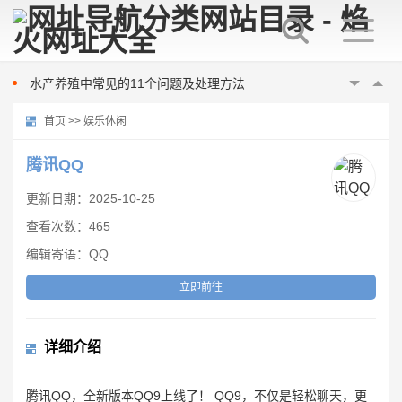
美国“尼米兹”号航母连摔两机，都是因为它？
梅雨季节南美白对虾养殖注意事项
水产养殖中常见的11个问题及处理方法
数据里看见发展 我国已初步建立水产种业体系
首页
>>
娱乐休闲
桂林市雁山区：“数字化”赋能 促水产养殖提质增效
如何提高蠕动恒流泵的灌装精度
腾讯QQ
蠕动泵软管常见的问题有哪些
更新日期：2025-10-25
河南一幼儿园凌晨起火，警方通报：未造成人员伤亡
查看次数：465
朝鲜试射海对地战略巡航导弹
编辑寄语：QQ
达成停火18天后战火再起 以总理下令袭击加沙
美国“尼米兹”号航母连摔两机，都是因为它？
立即前往
梅雨季节南美白对虾养殖注意事项
水产养殖中常见的11个问题及处理方法
详细介绍
数据里看见发展 我国已初步建立水产种业体系
桂林市雁山区：“数字化”赋能 促水产养殖提质增效
腾讯QQ，全新版本QQ9上线了！ QQ9，不仅是轻松聊天，更