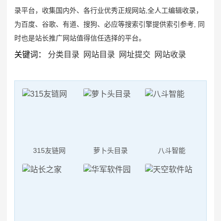
如何提高蠕动恒流泵的灌装精度
录平台，收集国内外、各行业优秀正规网站,全人工编辑收录，
蠕动泵软管常见的问题有哪些
为百度、谷歌、有道、搜狗、必应等搜索引擎提供索引参考, 同
河南一幼儿园凌晨起火，警方通报：未造成人员伤亡
时也是站长推广网站值得信任选择的平台。
朝鲜试射海对地战略巡航导弹
关键词：
分类目录
网站目录
网址提交
网站收录
达成停火18天后战火再起 以总理下令袭击加沙
美国“尼米兹”号航母连摔两机，都是因为它？
315友链网
萝卜头目录
八斗智能