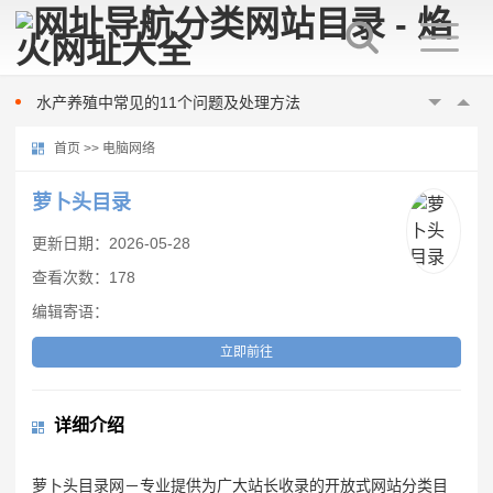
美国“尼米兹”号航母连摔两机，都是因为它？
梅雨季节南美白对虾养殖注意事项
水产养殖中常见的11个问题及处理方法
数据里看见发展 我国已初步建立水产种业体系
首页
>>
电脑网络
桂林市雁山区：“数字化”赋能 促水产养殖提质增效
如何提高蠕动恒流泵的灌装精度
萝卜头目录
蠕动泵软管常见的问题有哪些
更新日期：2026-05-28
河南一幼儿园凌晨起火，警方通报：未造成人员伤亡
查看次数：178
朝鲜试射海对地战略巡航导弹
编辑寄语：
达成停火18天后战火再起 以总理下令袭击加沙
美国“尼米兹”号航母连摔两机，都是因为它？
立即前往
梅雨季节南美白对虾养殖注意事项
水产养殖中常见的11个问题及处理方法
详细介绍
数据里看见发展 我国已初步建立水产种业体系
桂林市雁山区：“数字化”赋能 促水产养殖提质增效
萝卜头目录网－专业提供为广大站长收录的开放式网站分类目