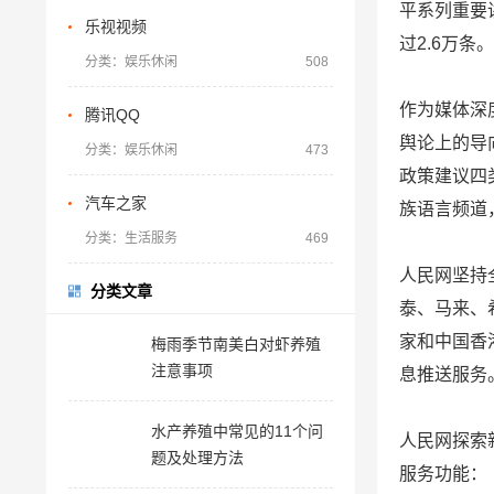
平系列重要讲
乐视视频
过2.6万
分类：娱乐休闲
508
作为媒体深
腾讯QQ
舆论上的导
分类：娱乐休闲
473
政策建议四
汽车之家
族语言频道
分类：生活服务
469
人民网坚持
分类文章
泰、马来、
家和中国香
梅雨季节南美白对虾养殖
注意事项
息推送服务
水产养殖中常见的11个问
人民网探索
题及处理方法
服务功能：