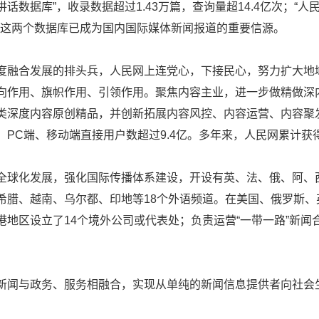
话数据库”，收录数据超过1.43万篇，查询量超14.4亿次；“
条。这两个数据库已成为国内国际媒体新闻报道的重要信源。
度融合发展的排头兵，人民网上连党心，下接民心，努力扩大地
向作用、旗帜作用、引领作用。聚焦内容主业，进一步做精做深
类深度内容原创精品，并创新拓展内容风控、内容运营、内容聚
，PC端、移动端直接用户数超过9.4亿。多年来，人民网累计获得
全球化发展，强化国际传播体系建设，开设有英、法、俄、阿、
希腊、越南、乌尔都、印地等18个外语频道。在美国、俄罗斯
港地区设立了14个境外公司或代表处；负责运营“一带一路”新闻
。
新闻与政务、服务相融合，实现从单纯的新闻信息提供者向社会生