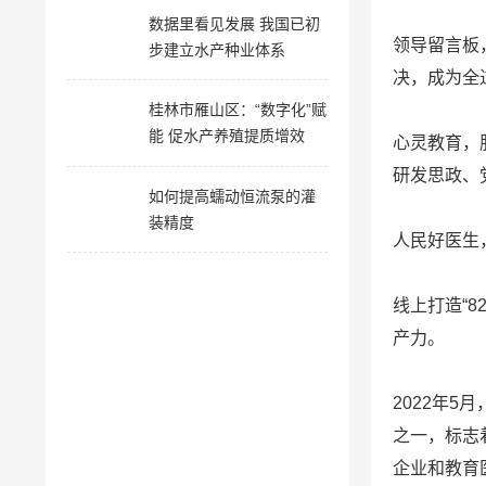
数据里看见发展 我国已初
领导留言板
步建立水产种业体系
决，成为全
桂林市雁山区：“数字化”赋
能 促水产养殖提质增效
心灵教育，
研发思政、
如何提高蠕动恒流泵的灌
装精度
人民好医生
线上打造“8
产力。
2022年
之一，标志
企业和教育