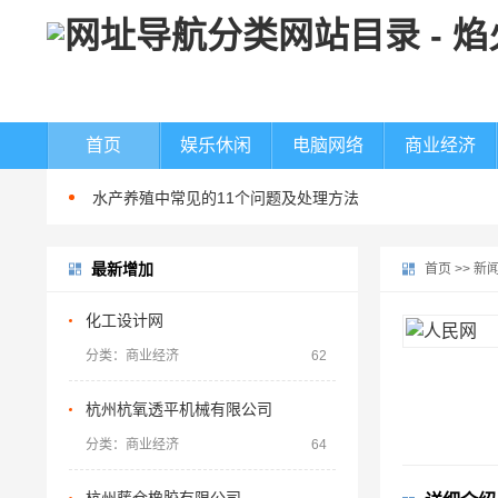
美国“尼米兹”号航母连摔两机，都是因为它？
首页
娱乐休闲
电脑网络
商业经济
梅雨季节南美白对虾养殖注意事项
水产养殖中常见的11个问题及处理方法
数据里看见发展 我国已初步建立水产种业体系
最新增加
桂林市雁山区：“数字化”赋能 促水产养殖提质增效
首页
>>
新
如何提高蠕动恒流泵的灌装精度
化工设计网
蠕动泵软管常见的问题有哪些
分类：商业经济
62
河南一幼儿园凌晨起火，警方通报：未造成人员伤亡
杭州杭氧透平机械有限公司
朝鲜试射海对地战略巡航导弹
分类：商业经济
64
达成停火18天后战火再起 以总理下令袭击加沙
美国“尼米兹”号航母连摔两机，都是因为它？