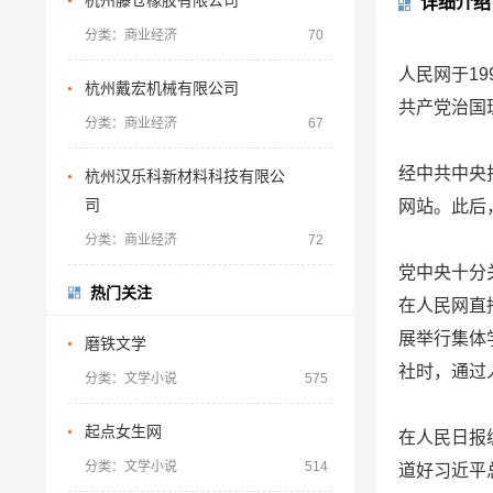
杭州藤仓橡胶有限公司
详细介绍
梅雨季节南美白对虾养殖注意事项
分类：商业经济
70
水产养殖中常见的11个问题及处理方法
人民网于19
杭州戴宏机械有限公司
数据里看见发展 我国已初步建立水产种业体系
共产党治国
分类：商业经济
67
桂林市雁山区：“数字化”赋能 促水产养殖提质增效
如何提高蠕动恒流泵的灌装精度
经中共中央
杭州汉乐科新材料科技有限公
蠕动泵软管常见的问题有哪些
司
网站。此后
河南一幼儿园凌晨起火，警方通报：未造成人员伤亡
分类：商业经济
72
朝鲜试射海对地战略巡航导弹
党中央十分
热门关注
达成停火18天后战火再起 以总理下令袭击加沙
在人民网直
美国“尼米兹”号航母连摔两机，都是因为它？
展举行集体
磨铁文学
社时，通过
分类：文学小说
575
起点女生网
在人民日报
分类：文学小说
514
道好习近平