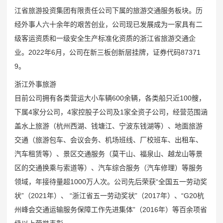
如何提高蠕动恒流泵的灌装精度
江省旅游投资集团有限责任公司下属的旅游交通服务板块。历
蠕动泵软管常见的问题有哪些
经外事人六十余年的艰苦创业，公司现已发展成为一家具有二
河南一幼儿园凌晨起火，警方通报：未造成人员伤亡
级客运资质和一级安全生产标准化资质的浙江省旅游交通企
朝鲜试射海对地战略巡航导弹
业。2022年6月，公司在新三板创新层挂牌，证券代码87371
达成停火18天后战火再起 以总理下令袭击加沙
9。
美国“尼米兹”号航母连摔两机，都是因为它？
浙江外事旅游
目前公司拥有各类营运大小车辆600余辆，各类船只近100艘，
下属4家分公司，4家控股子公司及1家全资子公司，经营范围涵
盖水上旅游（杭州西湖、钱塘江、宁波东钱湖等）、地面旅游
交通（旅游包车、会议会务、机场班线、厂校班车、出租车、
汽车租赁等）、景区交通服务（莫干山、福泉山、越龙山等景
区的交通换乘与索道等）、汽车综合服务（汽车修理）等服务
领域，年接待量超1000万人次。公司先后荣获“全国五一劳动奖
状”（2021年）、 “浙江省五一劳动奖状”（2017年）、“G20杭
州峰会交通运输服务保障工作先进集体”（2016年）等百余项省