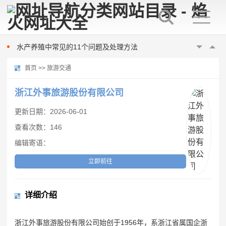
美国“尼米兹”号航母连摔两机，都是因为它？
梅雨季节南美白对虾养殖注意事项
水产养殖中常见的11个问题及处理方法
数据里看见发展 我国已初步建立水产种业体系
首页
>>
旅游交通
桂林市雁山区：“数字化”赋能 促水产养殖提质增效
如何提高蠕动恒流泵的灌装精度
浙江外事旅游股份有限公司
蠕动泵软管常见的问题有哪些
更新日期：2026-06-01
河南一幼儿园凌晨起火，警方通报：未造成人员伤亡
查看次数：146
朝鲜试射海对地战略巡航导弹
编辑寄语：
达成停火18天后战火再起 以总理下令袭击加沙
美国“尼米兹”号航母连摔两机，都是因为它？
立即前往
梅雨季节南美白对虾养殖注意事项
水产养殖中常见的11个问题及处理方法
详细介绍
数据里看见发展 我国已初步建立水产种业体系
桂林市雁山区：“数字化”赋能 促水产养殖提质增效
浙江外事旅游股份有限公司始创于1956年，系浙江省属国企浙