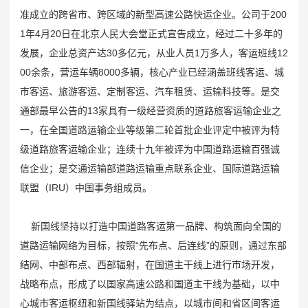
如何提高蠕动恒流泵的灌装精度
准成立的跨省市、跨区域的新型高速公路快运企业。公司于200
蠕动泵软管常见的问题有哪些
1年4月20日在北京人民大会堂正式宣告成立，经过二十多年的
河南一幼儿园凌晨起火，警方通报：未造成人员伤亡
发展，企业总资产达30多亿元，从业人员1万多人，客运班线12
朝鲜试射海对地战略巡航导弹
00余条，营运车辆8000多辆，核心产业已经涵盖班线客运、城
达成停火18天后战火再起 以总理下令袭击加沙
市客运、旅游客运、定制客运、汽车租赁、运输科技等。是交
美国“尼米兹”号航母连摔两机，都是因为它？
通部最早公告的13家具有一级经营资质的道路旅客运输企业之
一，在全国道路运输企业等级第二轮首批企业评定中被评为特
级道路旅客运输企业；连续十九年被评为中国道路运输百强诚
信企业；是交通运输部道路运输重点联系企业、国际道路运输
联盟（IRU）中国事务组成员。
新国线坚持以打造中国道路客运第一品牌、构筑面向全国的
道路运输网络为目标，按照“先布点、后连线”的原则，通过东部
结网、中部布点、西部辐射，在国道主干线上进行市场开发，
战略布点，形成了以国家高速公路和国道主干线为基础，以中
心城市客运枢纽和新国线驿站为结点，以城市间和省区间客运