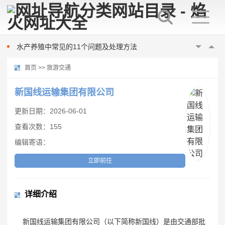
美国“尼米兹”号航母连摔两机，都是因为它？
梅雨季节南美白对虾养殖注意事项
水产养殖中常见的11个问题及处理方法
数据里看见发展 我国已初步建立水产种业体系
首页
>>
旅游交通
桂林市雁山区：“数字化”赋能 促水产养殖提质增效
如何提高蠕动恒流泵的灌装精度
新国线运输集团有限公司
蠕动泵软管常见的问题有哪些
更新日期：2026-06-01
河南一幼儿园凌晨起火，警方通报：未造成人员伤亡
查看次数：155
朝鲜试射海对地战略巡航导弹
编辑寄语：
达成停火18天后战火再起 以总理下令袭击加沙
美国“尼米兹”号航母连摔两机，都是因为它？
立即前往
梅雨季节南美白对虾养殖注意事项
水产养殖中常见的11个问题及处理方法
详细介绍
数据里看见发展 我国已初步建立水产种业体系
桂林市雁山区：“数字化”赋能 促水产养殖提质增效
新国线运输集团有限公司（以下简称新国线）是由交通部批